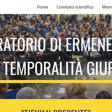
Home
Comitato scientifico
Memb
ip to main content
Skip to navigat
ATORIO DI ERMEN
 TEMPORALITÀ GIU